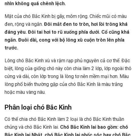
nhìn không quá chênh lệch.
Mặt của chó Bắc Kinh bị gãy, mõm rộng. Chiếc mũi có màu
đen, rộng và ngắn.
Đôi mắt đen to tròn, hơi lồi trông khá
đáng yêu. Đôi tai hơi to rũ xuống phía dưới. Cổ cũng khá
ngắn. Đuôi dài, cong với bộ lông xù cuộn tròn lên phía
trước.
Lông chó Bắc Kinh xù và rậm rạp phủ nguyên cả cơ thể. Đặc
biệt, lông của giống chó này còn chia làm 2 lớp, lớp ngoài thô
cứng và dài, còn lớp trong là lông tơ nên mềm mại hơn. Màu
lông phổ biến thường gặp của chó Bắc Kinh là màu trắng
hoặc màu vàng nâu.
Phân loại chó Bắc Kinh
Có thể chia chó Bắc Kinh làm 2 loại là chó Bắc Kinh thuần
chủng và chó Bắc Kinh lai.
Chó Bắc Kinh lai bao gồm: chó
Bắc Kinh lai Nhật, chó Bắc Kinh lai phốc sóc hay chó Bắc