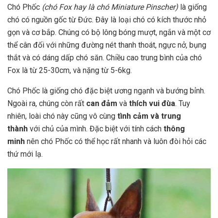
Chó Phốc
(chó Fox hay là chó Miniature Pinscher)
là giống
chó có nguồn gốc từ Đức. Đây là loại chó có kích thước nhỏ
gọn và cơ bắp. Chúng có bộ lông bóng mượt, ngắn và một cơ
thể cân đối với những đường nét thanh thoát, ngực nở, bụng
thắt và có dáng dấp chó săn. Chiều cao trung bình của chó
Fox là từ 25-30cm, và nặng từ 5-6kg.
Chó Phốc là giống chó đặc biệt ương ngạnh và bướng bỉnh.
Ngoài ra, chúng còn rất
can đảm
và
thích vui đùa
. Tuy
nhiên, loài chó này cũng vô cùng
tình cảm và trung
thành
với chủ của mình. Đặc biệt với tính cách
thông
minh
nên chó Phốc có thể học rất nhanh và luôn đòi hỏi các
thứ mới lạ.