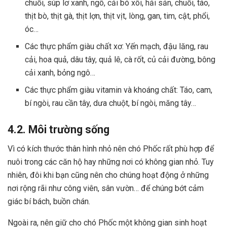
chuối, súp lơ xanh, ngô, cải bó xôi, hải sản, chuối, táo,
thịt bò, thịt gà, thịt lợn, thịt vịt, lòng, gan, tim, cật, phổi,
óc…
Các thực phẩm giàu chất xơ: Yến mạch, đậu lăng, rau
cải, hoa quả, dâu tây, quả lê, cà rốt, củ cải đường, bông
cải xanh, bỏng ngô…
Các thực phẩm giàu vitamin và khoáng chất: Táo, cam,
bí ngòi, rau cần tây, dưa chuột, bí ngòi, măng tây…
4.2. Môi trường sống
Vì có kích thước thân hình nhỏ nên chó Phốc rất phù hợp để
nuôi trong các căn hộ hay những nơi có không gian nhỏ. Tuy
nhiên, đôi khi bạn cũng nên cho chúng hoạt động ở những
nơi rộng rãi như công viên, sân vườn… để chúng bớt cảm
giác bí bách, buồn chán.
Ngoài ra, nên giữ cho chó Phốc một không gian sinh hoạt